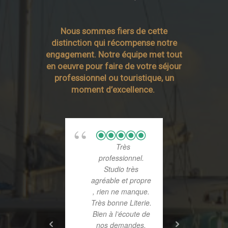
Nous sommes fiers de cette
distinction qui récompense notre
engagement. Notre équipe met tout
en oeuvre pour faire de votre séjour
professionnel ou touristique, un
moment d’excellence.
Très
Nous
professionnel.
annule
Studio très
séjour à
agréable et propre
Covid
, rien ne manque.
réservat
Très bonne Literie.
sur booki
Bien à l’écoute de
théoriqu
nos demandes.
rembours