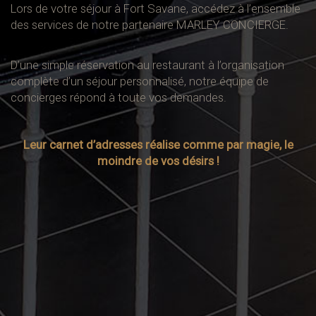
Lors de votre séjour à Fort Savane, accédez à l’ensemble
des services de notre partenaire MARLEY CONCIERGE.
D’une simple réservation au restaurant à l’organisation
complète d’un séjour personnalisé, notre équipe de
concierges répond à toute vos demandes.
Leur carnet d’adresses réalise comme par magie, le
moindre de vos désirs !