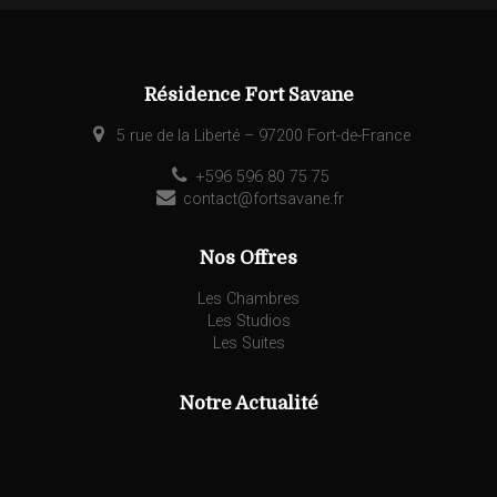
Résidence Fort Savane
5 rue de la Liberté – 97200 Fort-de-France
+596 596 80 75 75
contact@fortsavane.fr
Nos Offres
Les Chambres
Les Studios
Les Suites
Notre Actualité