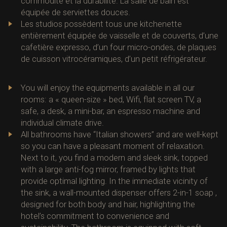
commodité et la durabilité. La salle de bain est
équipée de serviettes douces.
Les studios possèdent tous une kitchenette
entièrement équipée de vaisselle et de couverts, d’une
cafetière expresso, d’un four micro-ondes, de plaques
de cuisson vitrocéramiques, d’un petit réfrigérateur.
You will enjoy the equipments available in all our
rooms: a « queen-size » bed, Wifi, flat screen TV, a
safe, a desk, a mini-bar, an espresso machine and
individual climate drive.
All bathrooms have “Italian showers” ​​and are well-kept
so you can have a pleasant moment of relaxation.
Next to it, you find a modern and sleek sink, topped
with a large anti-fog mirror, framed by lights that
provide optimal lighting. In the immediate vicinity of
the sink, a wall-mounted dispenser offers 2-in-1 soap ,
designed for both body and hair, highlighting the
hotel’s commitment to convenience and