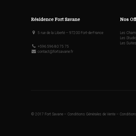
Résidence Fort Savane
Nos Of
5 rue de la Liberté – 97200 Fort-de-France
Les Cham
Les Studi
Les Suite
+596 596 80 75 75
contact@fortsavane.fr
© 2017 Fort Savane –
Conditions Générales de Vente
–
Conditions