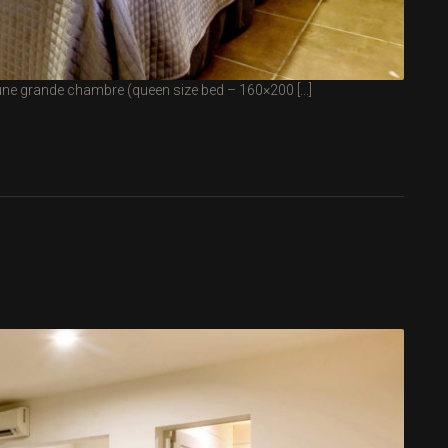
une grande chambre (queen size bed – 160×200 [...]