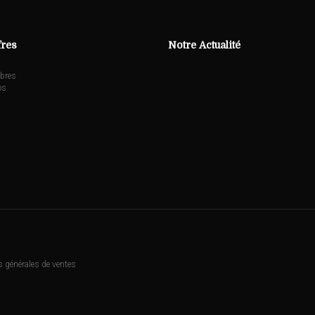
fres
Notre Actualité
bres
os
s
 générales de ventes