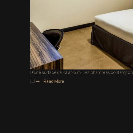
D’une surface de 20 à 26 m², les chambres contempora
[...]
Read More